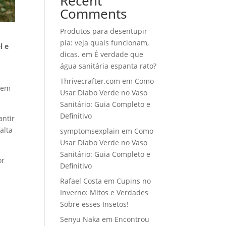
Recent
Comments
Produtos para desentupir
pia: veja quais funcionam,
l e
dicas.
em
É verdade que
água sanitária espanta rato?
Thrivecrafter.com
em
Como
 sem
Usar Diabo Verde no Vaso
Sanitário: Guia Completo e
Definitivo
antir
alta
symptomsexplain
em
Como
Usar Diabo Verde no Vaso
Sanitário: Guia Completo e
or
Definitivo
Rafael Costa
em
Cupins no
Inverno: Mitos e Verdades
Sobre esses Insetos!
Senyu Naka
em
Encontrou