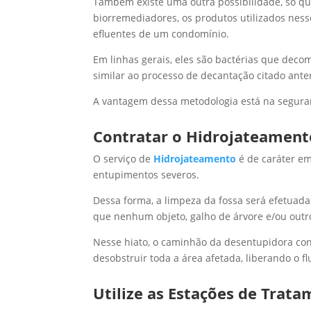
Também existe uma outra possibilidade, só q
biorremediadores, os produtos utilizados ne
efluentes de um condomínio.
Em linhas gerais, eles são bactérias que deco
similar ao processo de decantação citado ante
A vantagem dessa metodologia está na seguranç
Contratar o Hidrojateament
O serviço de
Hidrojateamento
é de caráter em
entupimentos severos.
Dessa forma, a limpeza da fossa será efetuada
que nenhum objeto, galho de árvore e/ou outro
Nesse hiato, o caminhão da desentupidora contr
desobstruir toda a área afetada, liberando o f
Utilize as
Estações de Tratam