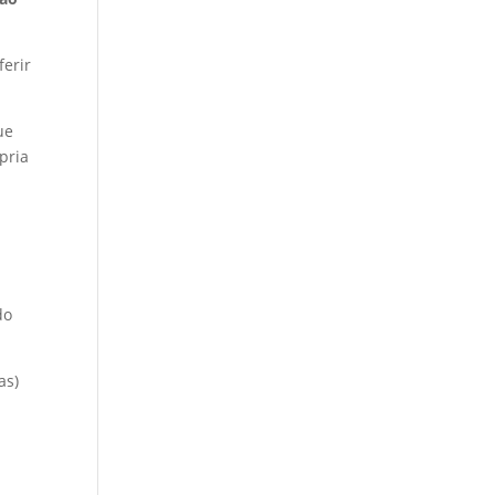
erir
ue
pria
do
as)