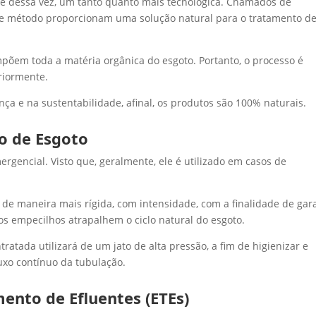
ue dessa vez, um tanto quanto mais tecnológica. Chamados de
sse método proporcionam uma solução natural para o tratamento d
mpõem toda a matéria orgânica do esgoto. Portanto, o processo é
riormente.
a e na sustentabilidade, afinal, os produtos são 100% naturais.
o de Esgoto
ergencial. Visto que, geralmente, ele é utilizado em casos de
 de maneira mais rígida, com intensidade, com a finalidade de gara
s empecilhos atrapalhem o ciclo natural do esgoto.
atada utilizará de um jato de alta pressão, a fim de higienizar e
luxo contínuo da tubulação.
ento de Efluentes (ETEs)