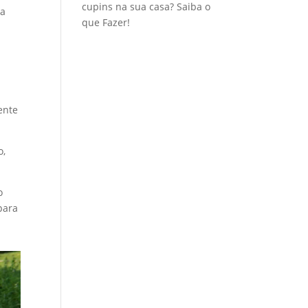
cupins na sua casa? Saiba o
 a
que Fazer!
ente
o,
o
para