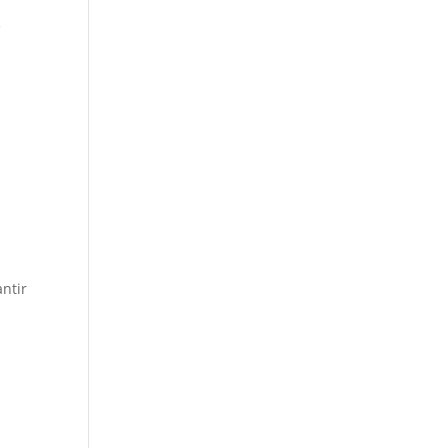
e
ntir