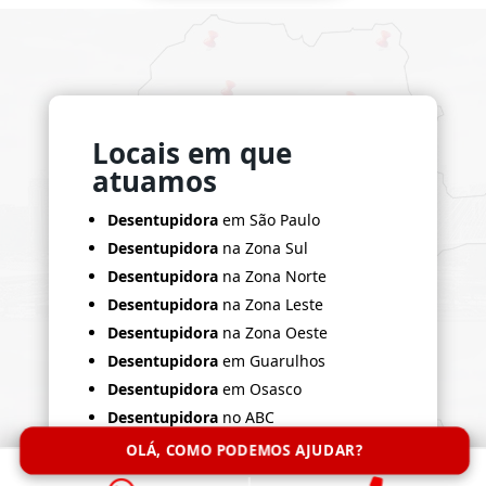
Locais em que
atuamos
Desentupidora
em São Paulo
Desentupidora
na Zona Sul
Desentupidora
na Zona Norte
Desentupidora
na Zona Leste
Desentupidora
na Zona Oeste
Desentupidora
em Guarulhos
Desentupidora
em Osasco
Desentupidora
no ABC
Desentupidora
em Santo André
OLÁ, COMO PODEMOS AJUDAR?
Desentupidora
em São Bernardo