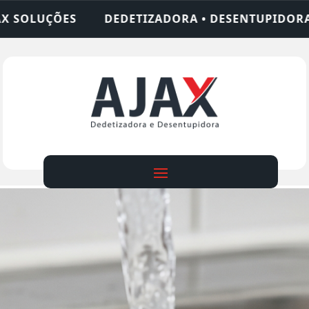
ORA • DESENTUPIDORA • LIMPEZA DE FOSSA • 24 