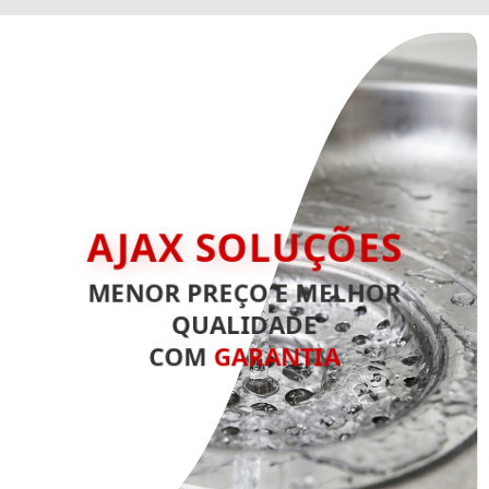
AJAX SOLUÇÕES
MENOR PREÇO E MELHOR
QUALIDADE
COM
GARANTIA