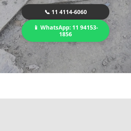
📞 11 4114-6060
📱 WhatsApp: 11 94153-
1856