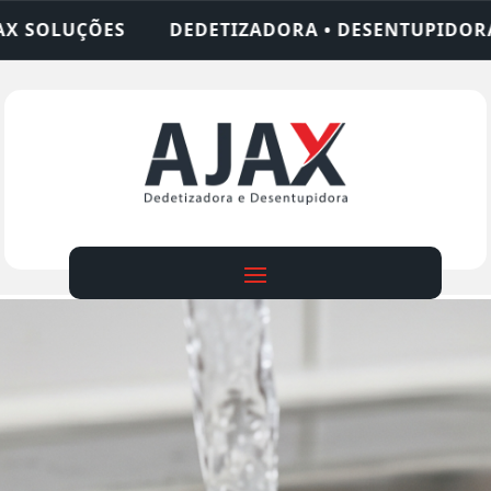
ADORA • DESENTUPIDORA • LIMPEZA DE FOSSA • 2