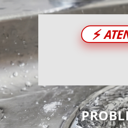
⚡
ATE
PROBL