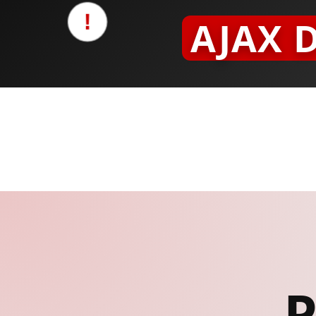
!
AJAX 
P