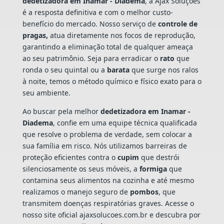
dedetizadora em Inamar - Diadema
, a Ajax Soluções
é a resposta definitiva e com o melhor custo-
benefício do mercado. Nosso serviço de
controle de
pragas,
atua diretamente nos focos de reprodução,
garantindo a eliminação total de qualquer ameaça
ao seu patrimônio. Seja para erradicar o
rato
que
ronda o seu quintal ou a
barata
que surge nos ralos
à noite, temos o método químico e físico exato para o
seu ambiente.
Ao buscar pela melhor
dedetizadora em Inamar -
Diadema
, confie em uma equipe técnica qualificada
que resolve o problema de verdade, sem colocar a
sua família em risco. Nós utilizamos barreiras de
proteção eficientes contra o
cupim
que destrói
silenciosamente os seus móveis, a
formiga
que
contamina seus alimentos na cozinha e até mesmo
realizamos o manejo seguro de
pombos
, que
transmitem doenças respiratórias graves. Acesse o
nosso site oficial ajaxsolucoes.com.br e descubra por