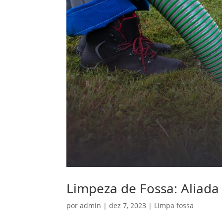
Limpeza de Fossa: Aliada
por
admin
|
dez 7, 2023
|
Limpa fossa