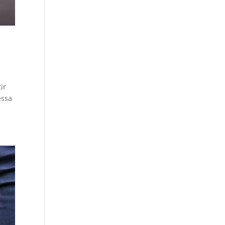
ir
essa