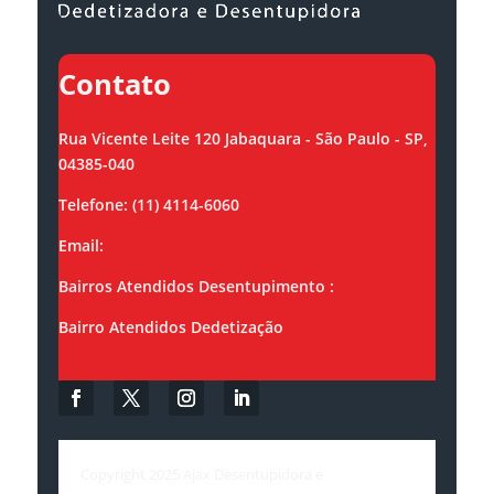
Contato
Rua Vicente Leite 120 Jabaquara - São Paulo - SP,
04385-040
Telefone: (11) 4114-6060
Email:
contato@ajaxsolucoes.com.br
Bairros Atendidos Desentupimento :
Bairro Atendidos Dedetização
Copyright 2025 Ajax Desentupidora e