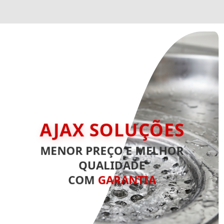
AJAX SOLUÇÕES
MENOR PREÇO E MELHOR
QUALIDADE
COM
GARANTIA