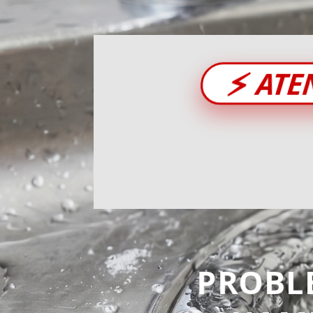
⚡
ATE
PROBL