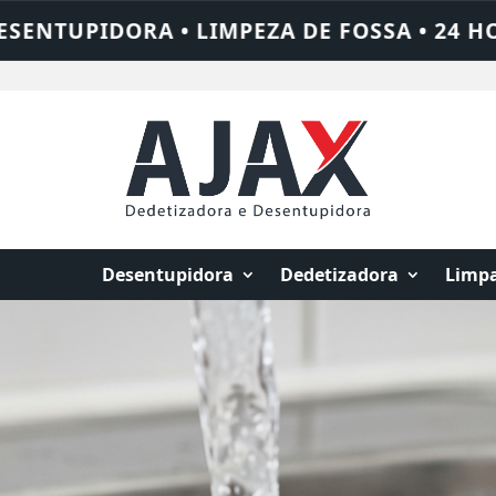
24 HORAS • CHAME QUEM RESOLVE: AJAX S
Desentupidora
Dedetizadora
Limpa