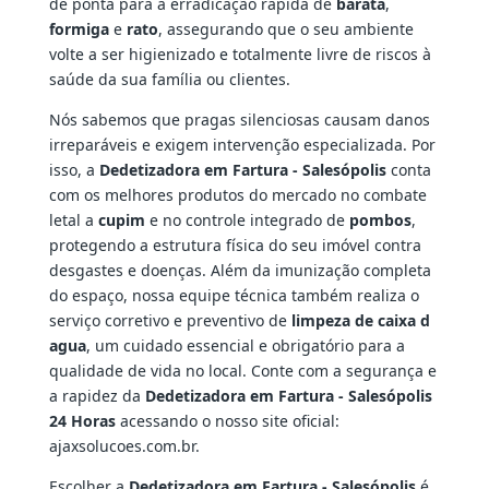
de ponta para a erradicação rápida de
barata
,
formiga
e
rato
, assegurando que o seu ambiente
volte a ser higienizado e totalmente livre de riscos à
saúde da sua família ou clientes.
Nós sabemos que pragas silenciosas causam danos
irreparáveis e exigem intervenção especializada. Por
isso, a
Dedetizadora em Fartura - Salesópolis
conta
com os melhores produtos do mercado no combate
letal a
cupim
e no controle integrado de
pombos
,
protegendo a estrutura física do seu imóvel contra
desgastes e doenças. Além da imunização completa
do espaço, nossa equipe técnica também realiza o
serviço corretivo e preventivo de
limpeza de caixa d
agua
, um cuidado essencial e obrigatório para a
qualidade de vida no local. Conte com a segurança e
a rapidez da
Dedetizadora em Fartura - Salesópolis
24 Horas
acessando o nosso site oficial:
ajaxsolucoes.com.br.
Escolher a
Dedetizadora em Fartura - Salesópolis
é