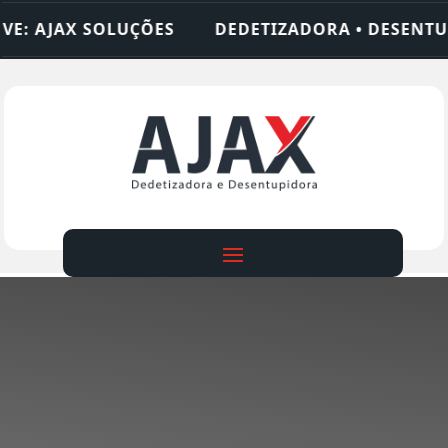
ESENTUPIDORA • LIMPEZA DE FOSSA • 24 HORAS •