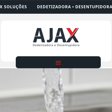
DORA • DESENTUPIDORA • LIMPEZA DE FOSSA • 24