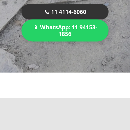
📞 11 4114-6060
📱 WhatsApp: 11 94153-
1856