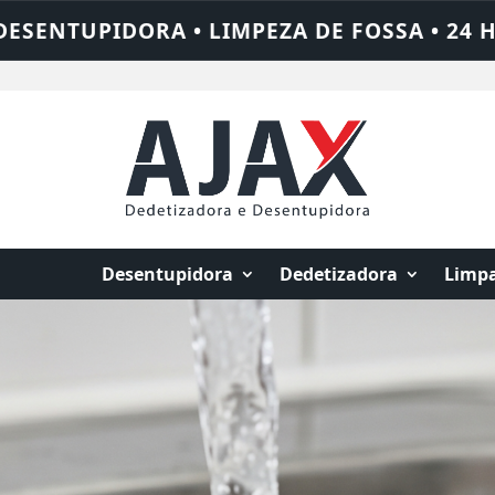
• 24 HORAS • CHAME QUEM RESOLVE: AJAX 
Desentupidora
Dedetizadora
Limpa