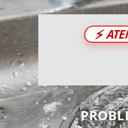
⚡
ATE
PROBL