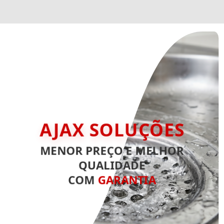
AJAX SOLUÇÕES
MENOR PREÇO E MELHOR
QUALIDADE
COM
GARANTIA