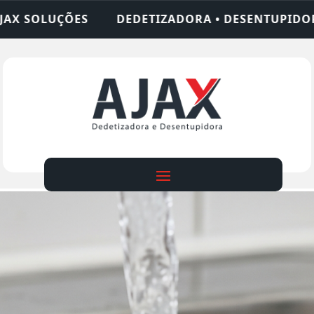
ZADORA • DESENTUPIDORA • LIMPEZA DE FOSSA • 