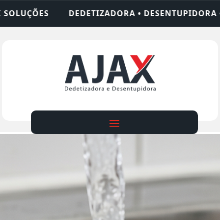
A • DESENTUPIDORA • LIMPEZA DE FOSSA • 24 HO