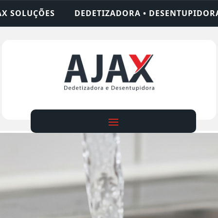
DORA • DESENTUPIDORA • LIMPEZA DE FOSSA • 24