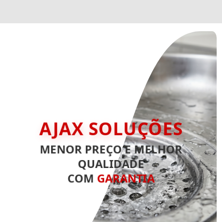
AJAX SOLUÇÕES
MENOR PREÇO E MELHOR
QUALIDADE
COM
GARANTIA