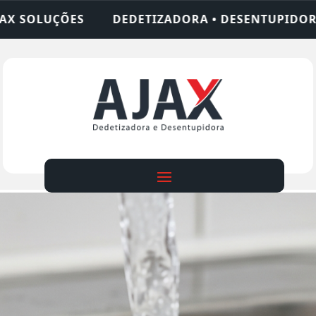
ZADORA • DESENTUPIDORA • LIMPEZA DE FOSSA • 