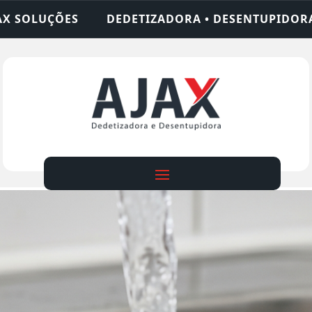
ADORA • DESENTUPIDORA • LIMPEZA DE FOSSA • 2