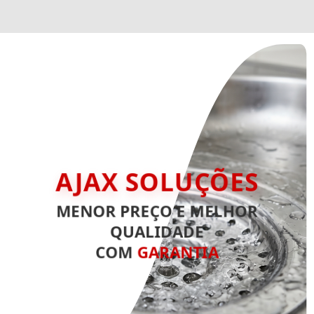
AJAX SOLUÇÕES
MENOR PREÇO E MELHOR
QUALIDADE
COM
GARANTIA