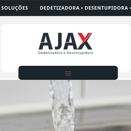
A • DESENTUPIDORA • LIMPEZA DE FOSSA • 24 HO