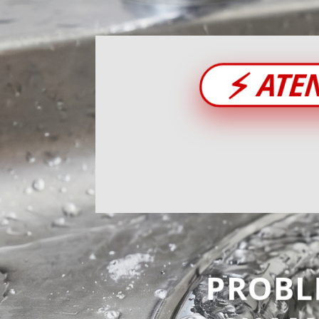
⚡
ATE
PROBL