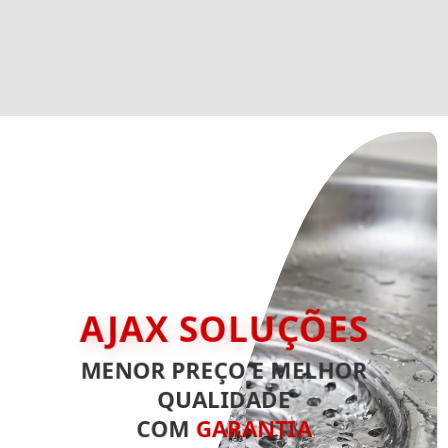
AJAX SOLUÇÕES
MENOR PREÇO E MELHOR
QUALIDADE
COM
GARANTIA