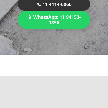
📞 11 4114-6060
📱 WhatsApp: 11 94153-
1856