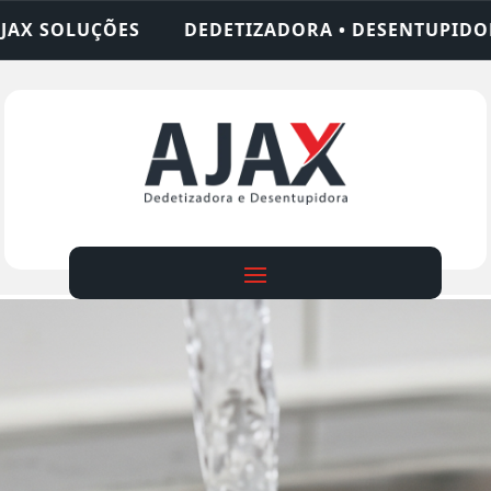
IZADORA • DESENTUPIDORA • LIMPEZA DE FOSSA •