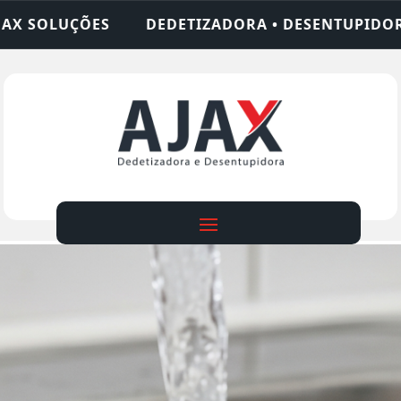
IZADORA • DESENTUPIDORA • LIMPEZA DE FOSSA •