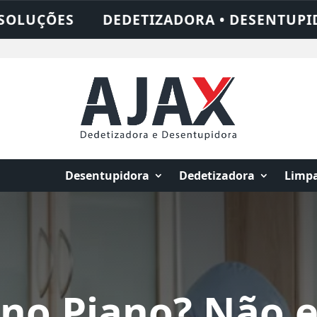
DETIZADORA • DESENTUPIDORA • LIMPEZA 
Desentupidora
Dedetizadora
Limpa
 no Piano? Não e