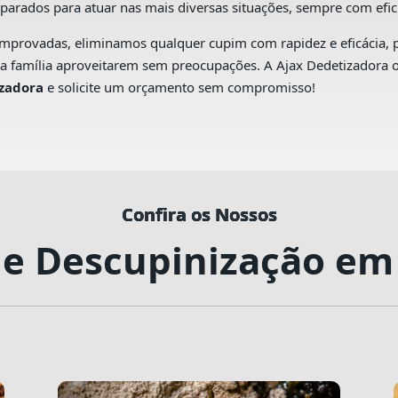
eparados para atuar nas mais diversas situações, sempre com efic
comprovadas, eliminamos qualquer cupim com rapidez e eficácia
sua família aproveitarem sem preocupações. A Ajax Dedetizadora 
izadora
e solicite um orçamento sem compromisso!
Confira os Nossos
Confira os Nossos
Confira os Nossos
Confira os Nossos
Confira os Nossos
de Descupinização em