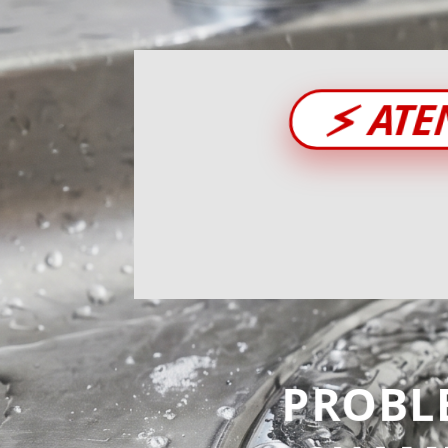
⚡
ATE
PROBL