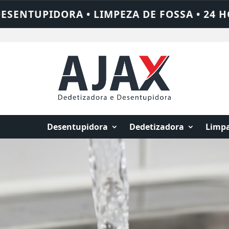
 24 HORAS • CHAME QUEM RESOLVE: AJAX 
Desentupidora
Dedetizadora
Limpa