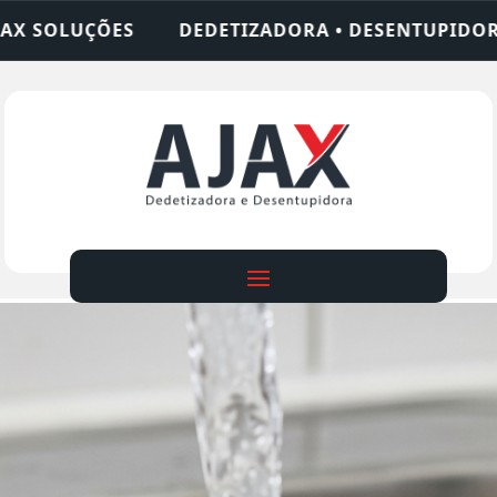
IZADORA • DESENTUPIDORA • LIMPEZA DE FOSSA •