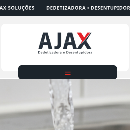
DORA • DESENTUPIDORA • LIMPEZA DE FOSSA • 24