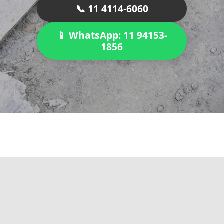
📞 11 4114-6060
📱 WhatsApp: 11 94153-
1856