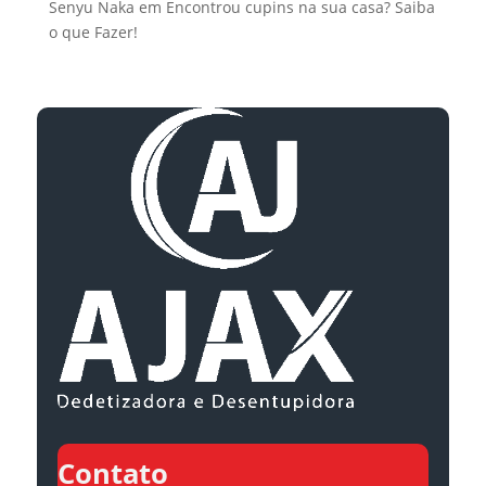
Senyu Naka
em
Encontrou cupins na sua casa? Saiba
o que Fazer!
Contato