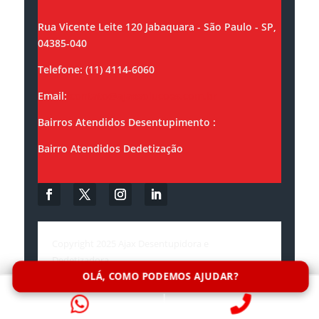
Rua Vicente Leite 120 Jabaquara - São Paulo - SP,
04385-040
Telefone: (11) 4114-6060
Email:
contato@ajaxsolucoes.com.br
Bairros Atendidos Desentupimento :
Bairro Atendidos Dedetização
Copyright 2025 Ajax Desentupidora e
Dedetizadora.
OLÁ, COMO PODEMOS AJUDAR?