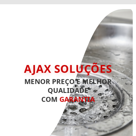
AJAX SOLUÇÕES
MENOR PREÇO E MELHOR
QUALIDADE
COM
GARANTIA