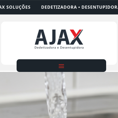
ZADORA • DESENTUPIDORA • LIMPEZA DE FOSSA • 