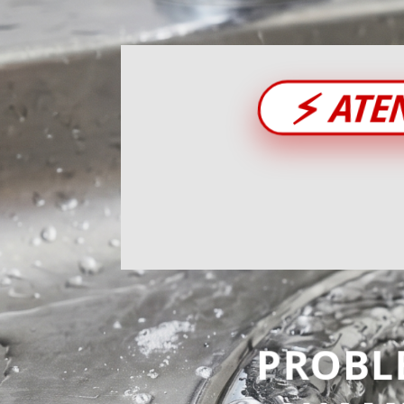
⚡
ATE
PROBL