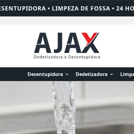
24 HORAS • CHAME QUEM RESOLVE: AJAX SO
Desentupidora
Dedetizadora
Limpa