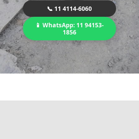
📞 11 4114-6060
📱 WhatsApp: 11 94153-
1856