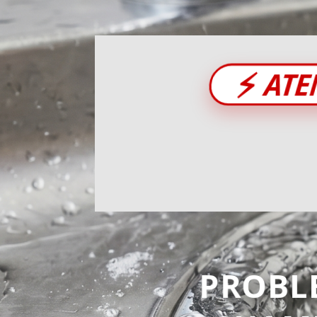
⚡
ATE
PROBL