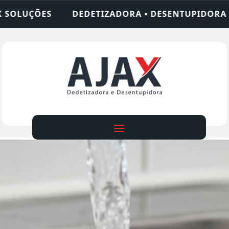
DORA • DESENTUPIDORA • LIMPEZA DE FOSSA • 24