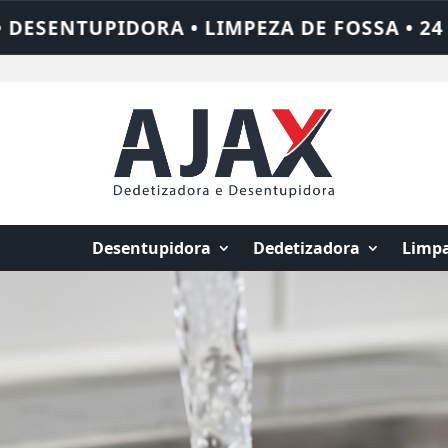
 • 24 HORAS • CHAME QUEM RESOLVE: AJA
Desentupidora
Dedetizadora
Limpa