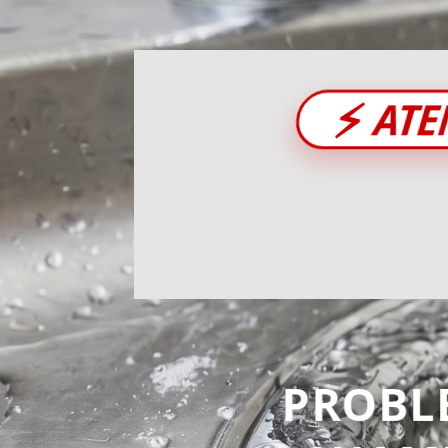
⚡
ATE
PROBL