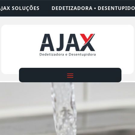
ZADORA • DESENTUPIDORA • LIMPEZA DE FOSSA • 