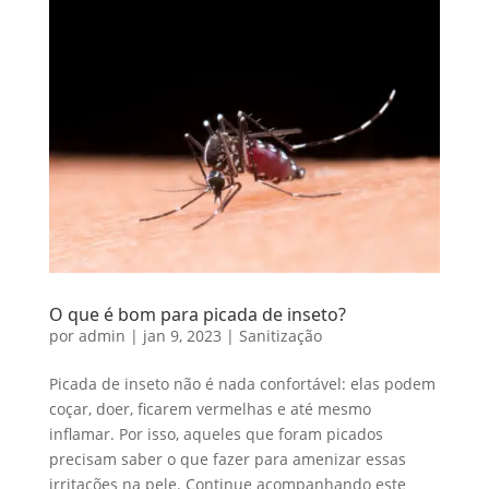
O que é bom para picada de inseto?
por
admin
|
jan 9, 2023
|
Sanitização
Picada de inseto não é nada confortável: elas podem
coçar, doer, ficarem vermelhas e até mesmo
inflamar. Por isso, aqueles que foram picados
precisam saber o que fazer para amenizar essas
irritações na pele. Continue acompanhando este