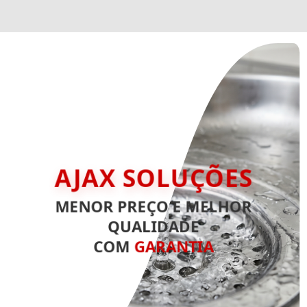
AJAX SOLUÇÕES
MENOR PREÇO E MELHOR
QUALIDADE
COM
GARANTIA