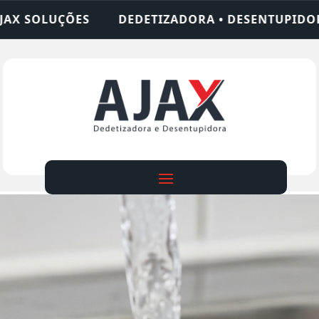
IZADORA • DESENTUPIDORA • LIMPEZA DE FOSSA •