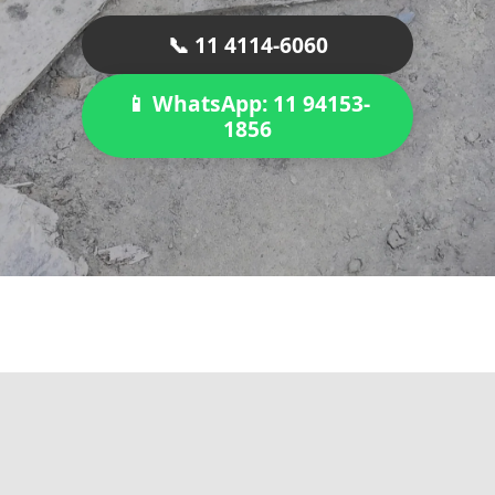
📞 11 4114-6060
📱 WhatsApp: 11 94153-
1856