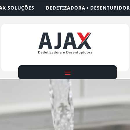
ORA • DESENTUPIDORA • LIMPEZA DE FOSSA • 24 