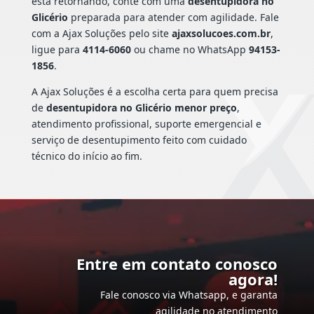
está retornando, conte com uma
desentupidora no
Glicério
preparada para atender com agilidade. Fale
com a Ajax Soluções pelo site
ajaxsolucoes.com.br
,
ligue para
4114-6060
ou chame no WhatsApp
94153-
1856
.
A Ajax Soluções é a escolha certa para quem precisa
de
desentupidora no Glicério menor preço
,
atendimento profissional, suporte emergencial e
serviço de desentupimento feito com cuidado
técnico do início ao fim.
Entre em contato conosco
agora!
Fale conosco via Whatsapp, e garanta
agilidade no atendimento