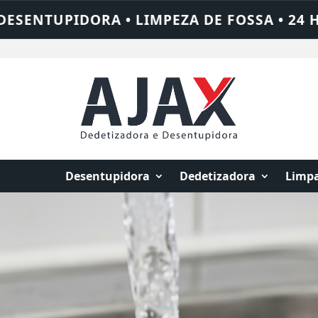
 • 24 HORAS • CHAME QUEM RESOLVE: AJAX
Desentupidora
Dedetizadora
Limpa