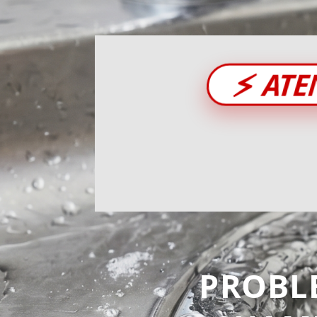
⚡
ATE
PROBL