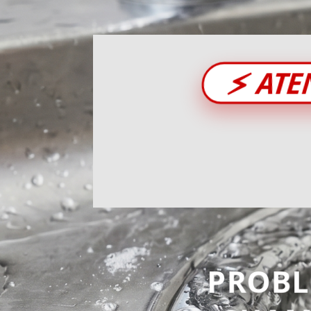
⚡
ATE
PROB