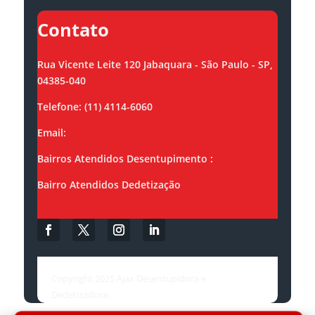
Contato
Rua Vicente Leite 120 Jabaquara - São Paulo - SP,
04385-040
Telefone: (11) 4114-6060
Email:
contato@ajaxsolucoes.com.br
Bairros Atendidos Desentupimento :
Bairro Atendidos Dedetização
Copyright 2025 Ajax Desentupidora e
Dedetizadora.