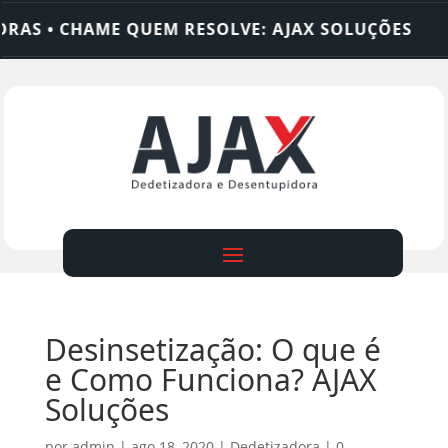
• CHAME QUEM RESOLVE: AJAX SOLUÇÕES
DEDET
Desinsetização: O que é
e Como Funciona? AJAX
Soluções
por
admin
|
ago 18, 2020
|
Dedetizadora
|
0