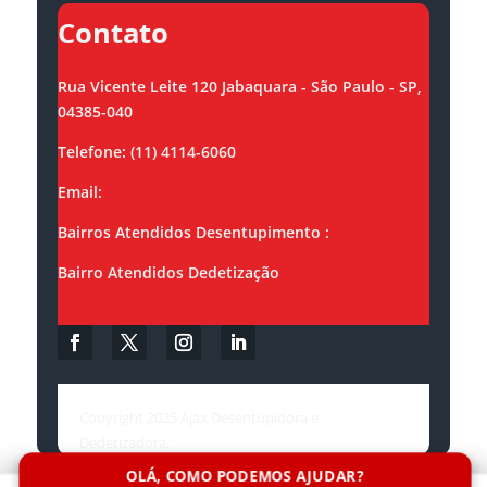
Contato
Rua Vicente Leite 120 Jabaquara - São Paulo - SP,
04385-040
Telefone: (11) 4114-6060
Email:
contato@ajaxsolucoes.com.br
Bairros Atendidos Desentupimento :
Bairro Atendidos Dedetização
Copyright 2025 Ajax Desentupidora e
Dedetizadora.
OLÁ, COMO PODEMOS AJUDAR?