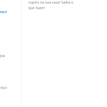
cupins na sua casa? Saiba o
que Fazer!
 aqui
água
rviço