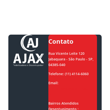
Contato
Rua Vicente Leite 120
Jabaquara - São Paulo - SP,
04385-040
Telefone: (11) 4114-6060
Email:
contato@ajaxsolucoes.com.
br
Bairros Atendidos
Desentupimento :