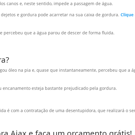
dos canos e, neste sentido, impede a passagem de água.
 dejetos e gordura pode acarretar na sua caixa de gordura.
Clique
a e percebeu que a água parou de descer de forma fluida.
ra?
ogou óleo na pia e, quase que instantaneamente, percebeu que a 
seu encanamento esteja bastante prejudicado pela gordura.
ida é com a contratação de uma desentupidora, que realizará o se
ra Ajax e faça um orçamento grátis!