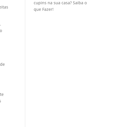
cupins na sua casa? Saiba o
eitas
que Fazer!
.
ão
 de
te
s