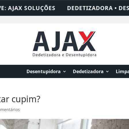
OLUÇÕES
DEDETIZADORA • DESENTUPIDOR
Desentupidora
Dedetizadora
Limpa
ar cupim?
omentários