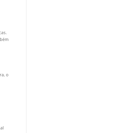
cas.
ambém
ra, o
nal