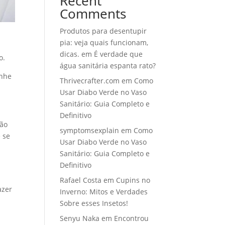
Recent
Comments
Produtos para desentupir
pia: veja quais funcionam,
dicas.
em
É verdade que
o.
água sanitária espanta rato?
anhe
Thrivecrafter.com
em
Como
Usar Diabo Verde no Vaso
Sanitário: Guia Completo e
Definitivo
não
symptomsexplain
em
Como
 se
Usar Diabo Verde no Vaso
Sanitário: Guia Completo e
Definitivo
Rafael Costa
em
Cupins no
azer
Inverno: Mitos e Verdades
Sobre esses Insetos!
Senyu Naka
em
Encontrou