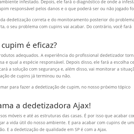
ambiente infestado. Depois, ele fará o diagnóstico de onde a infes
 cupim responsável pelos danos e o que poderá ser ou não jogado f
o da dedetização correta e do monitoramento posterior do problem
ta, o seu problema com cupins vai acabar. Do contrário, você fará
 cupim é eficaz?
rodutos adequados. A experiência do profissional dedetizador tor
asa e qual a espécie responsável. Depois disso, ele fará a escolha c
ará a solução com segurança e, além disso, vai monitorar a situaç
tação de cupins já terminou ou não.
mar para fazer a dedetização de cupim, no nosso próximo tópico
hama a dedetizadora Ajax!
os móveis e até as estruturas das casas. É por isso que acabar c
gar a vida útil do nosso ambiente. E para acabar com cupins de u
ão. E a dedetização de qualidade em SP é com a Ajax.