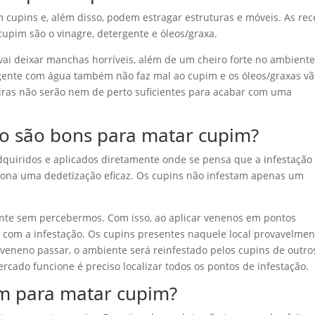
cupins e, além disso, podem estragar estruturas e móveis. As rec
upim são o vinagre, detergente e óleos/graxa.
vai deixar manchas horríveis, além de um cheiro forte no ambiente
rgente com água também não faz mal ao cupim e os óleos/graxas v
iras não serão nem de perto suficientes para acabar com uma
o são bons para matar cupim?
uiridos e aplicados diretamente onde se pensa que a infestação
iona uma dedetização eficaz. Os cupins não infestam apenas um
ente sem percebermos. Com isso, ao aplicar venenos em pontos
o com a infestação. Os cupins presentes naquele local provavelmen
 veneno passar, o ambiente será reinfestado pelos cupins de outro
cado funcione é preciso localizar todos os pontos de infestação.
om para matar cupim?