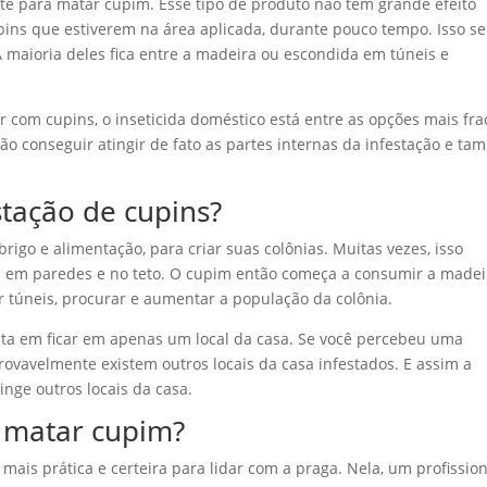
te para matar cupim. Esse tipo de produto não tem grande efeito
upins que estiverem na área aplicada, durante pouco tempo. Isso se
 A maioria deles fica entre a madeira ou escondida em túneis e
r com cupins, o inseticida doméstico está entre as opções mais fra
 não conseguir atingir de fato as partes internas da infestação e t
tação de cupins?
go e alimentação, para criar suas colônias. Muitas vezes, isso
os em paredes e no teto. O cupim então começa a consumir a madei
ar túneis, procurar e aumentar a população da colônia.
ta em ficar em apenas um local da casa. Se você percebeu uma
rovavelmente existem outros locais da casa infestados. E assim a
inge outros locais da casa.
a matar cupim?
 mais prática e certeira para lidar com a praga. Nela, um profissio