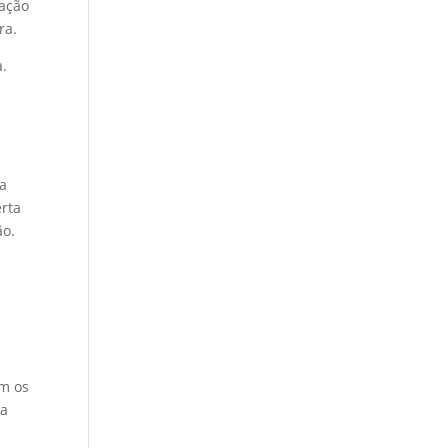
tação
ora.
a.
na
erta
ão.
om os
ma