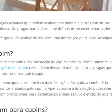
ragas urbanas que podem acabar com móveis e outras estruturas
sso, são pragas particularmente difíceis de se exterminar sozinh
 você que quer acabar de vez com uma infestação de cupins. Acomp
upim?
nte acabar com uma infestação de cupim sozinho. Primeiramente, 
espécie de cupim
certa. Além disso, existem sim outras pragas que
 mesmo sinais que o cupim.
 veneno apenas em um foco da infestação não ajuda a combatê-la
s pontos afetados pelo cupim. Apenas assim a infestação poderá ser
om profissionais para dedetização é mais seguro e eficaz do que f
nam para cupins?