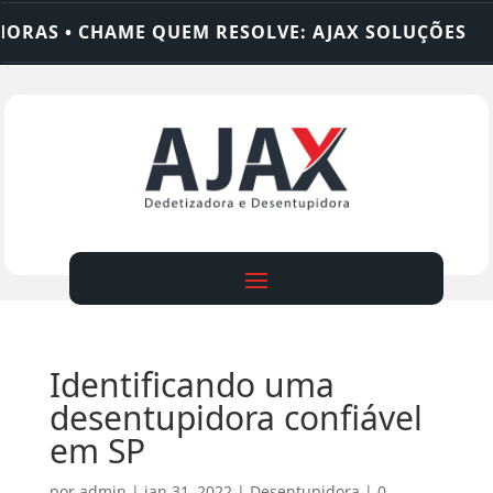
AS • CHAME QUEM RESOLVE: AJAX SOLUÇÕES
DE
Identificando uma
desentupidora confiável
em SP
por
admin
|
jan 31, 2022
|
Desentupidora
|
0