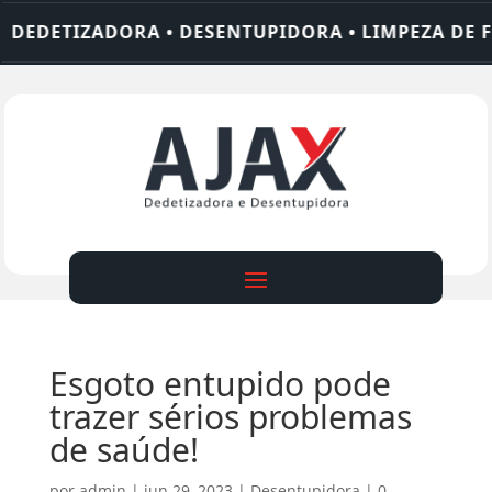
ETIZADORA • DESENTUPIDORA • LIMPEZA DE FOSSA
Esgoto entupido pode
trazer sérios problemas
de saúde!
por
admin
|
jun 29, 2023
|
Desentupidora
|
0